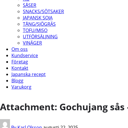
SÅSER
SNACKS/SÖTSAKER
JAPANSK SOJA
TÅNG/SJÖGRÄS
TOFU/MISO
UTFÖRSÄLJNING
VINÄGER
Om oss
Kundservice
Företag
Kontakt
Japanska recept
Blogg
Varukorg
Attachment: Gochujang sås 
By Karl Olsson
augusti 22, 2025