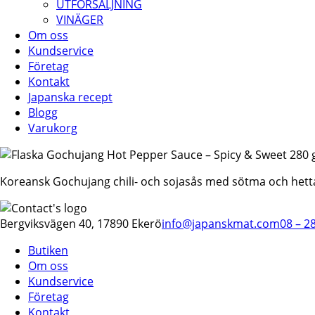
UTFÖRSÄLJNING
VINÄGER
Om oss
Kundservice
Företag
Kontakt
Japanska recept
Blogg
Varukorg
Koreansk Gochujang chili- och sojasås med sötma och hett
Bergviksvägen 40, 17890 Ekerö
info@japanskmat.com
08 – 2
Butiken
Om oss
Kundservice
Företag
Kontakt