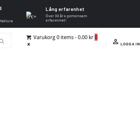
d
Lång erfarenhet
Över 30 års gemensam
erfarenhet!
 faktura
Varukorg
0 items
-
0.00 kr
0
LOGGA IN