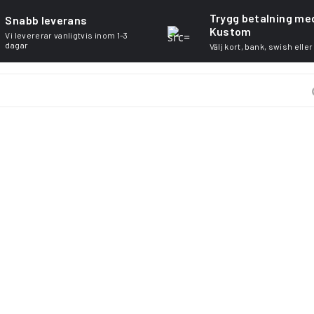
Trygg betalning me
Snabb leverans
Kustom
Vi levererar vanligtvis inom 1–3
dagar
Välj kort, bank, swish eller