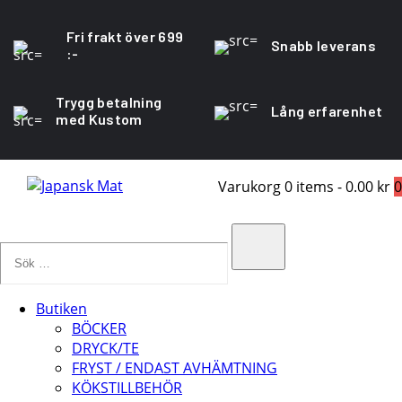
Fri frakt över 699
Snabb leverans
:-
Trygg betalning
Lång erfarenhet
med Kustom
Varukorg
0 items
-
0.00 kr
0
Sök
…
Search
Butiken
BÖCKER
DRYCK/TE
FRYST / ENDAST AVHÄMTNING
KÖKSTILLBEHÖR