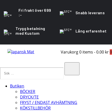
Fri frakt över 699
Snabb leverans
:-
Trygg betalning
Lång erfarenhet
med Kustom
Varukorg
0 items
-
0.00 kr
0
Sök
…
Search
Butiken
BÖCKER
DRYCK/TE
FRYST / ENDAST AVHÄMTNING
KÖKSTILLBEHÖR