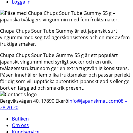
Logga in
Chupa Chups Sour Tube Gummy är ett japanskt surt
vingummi med seg tvålagerskonsistens och en mix av fem
fruktiga smaker.
Chupa Chups Sour Tube Gummy 55 g är ett populärt
japanskt vingummi med syrligt socker och en unik
tvålagersstruktur som ger en extra tuggvänlig konsistens.
Påsen innehåller fem olika fruktsmaker och passar perfekt
för dig som vill upptäcka autentiskt japanskt godis eller ge
bort en färgglad och smakrik present.
Bergviksvägen 40, 17890 Ekerö
info@japanskmat.com
08 –
28 20 20
Butiken
Om oss
Kundservice