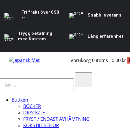
Fri frakt över 699
Snabb leverans
:-
Trygg betalning
Lång erfarenhet
med Kustom
Varukorg
0 items
-
0.00 kr
0
Sök
…
Search
Butiken
BÖCKER
DRYCK/TE
FRYST / ENDAST AVHÄMTNING
KÖKSTILLBEHÖR