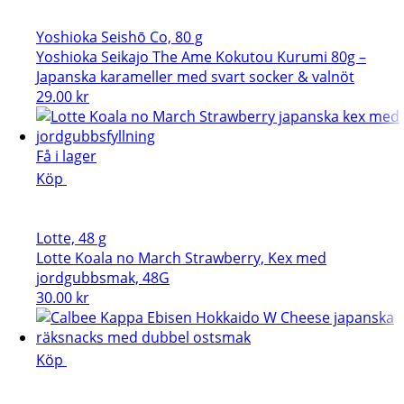
Yoshioka Seishō Co, 80 g
Yoshioka Seikajo The Ame Kokutou Kurumi 80g –
Japanska karameller med svart socker & valnöt
29.00
kr
Få i lager
Köp
Lotte, 48 g
Lotte Koala no March Strawberry, Kex med
jordgubbsmak, 48G
30.00
kr
Köp