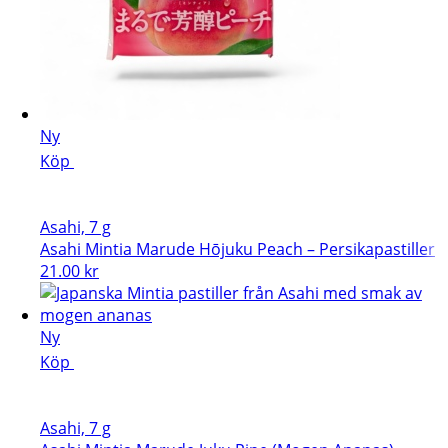
Ny
Köp
Asahi, 7 g
Asahi Mintia Marude Hōjuku Peach – Persikapastiller
21.00
kr
Ny
Köp
Asahi, 7 g