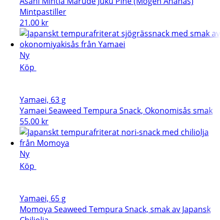
Asahi Mintia Marude Juku Pine (Mogen Ananas)
Mintpastiller
21.00
kr
Ny
Köp
Yamaei, 63 g
Yamaei Seaweed Tempura Snack, Okonomisås smak
55.00
kr
Ny
Köp
Yamaei, 65 g
Momoya Seaweed Tempura Snack, smak av Japansk