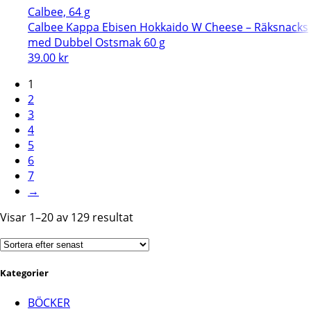
Calbee, 64 g
Calbee Kappa Ebisen Hokkaido W Cheese – Räksnacks
med Dubbel Ostsmak 60 g
39.00
kr
1
2
3
4
5
6
7
→
Sortera
Visar 1–20 av 129 resultat
efter
senaste
Kategorier
BÖCKER