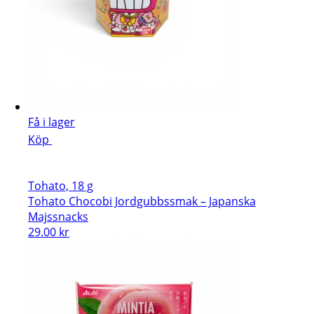
Få i lager
Köp
Tohato, 18 g
Tohato Chocobi Jordgubbssmak – Japanska
Majssnacks
29.00
kr