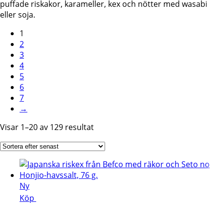
puffade riskakor, karameller, kex och nötter med wasabi
eller soja.
1
2
3
4
5
6
7
→
Sortera
Visar 1–20 av 129 resultat
efter
senaste
Ny
Köp