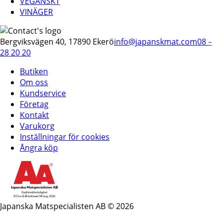
VEGANSKT
VINÄGER
Bergviksvägen 40, 17890 Ekerö
info@japanskmat.com
08 –
28 20 20
Butiken
Om oss
Kundservice
Företag
Kontakt
Varukorg
Inställningar för cookies
Ångra köp
Japanska Matspecialisten AB © 2026