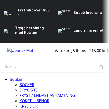
Fri frakt över 699
Snabb leverans
:-
Trygg betalning
Lång erfarenhet
med Kustom
Varukorg
5 items
-
215.00 kr
5
Butiken
BÖCKER
DRYCK/TE
FRYST / ENDAST AVHÄMTNING
KÖKSTILLBEHÖR
KRYDDOR