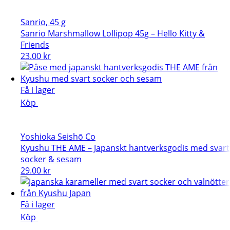
Sanrio, 45 g
Sanrio Marshmallow Lollipop 45g – Hello Kitty &
Friends
23.00
kr
Få i lager
Köp
Yoshioka Seishō Co
Kyushu THE AME – Japanskt hantverksgodis med svart
socker & sesam
29.00
kr
Få i lager
Köp