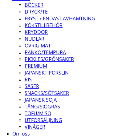
BÖCKER
DRYCK/TE
FRYST / ENDAST AVHÄMTNING
KÖKSTILLBEHÖR
KRYDDOR
NUDLAR
ÖVRIG MAT
PANKO/TEMPURA
PICKLES/GRÖNSAKER
PREMIUM
JAPANSKT PORSLIN
RIS
SÅSER
SNACKS/SÖTSAKER
JAPANSK SOJA
TÅNG/SJÖGRÄS
TOFU/MISO
UTFÖRSÄLJNING
VINÄGER
Om oss