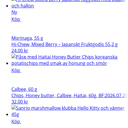
Ny
Köp
Morinaga, 55 g
Hi-Chew, Mixed Berry – Japanskt Fruktgodis 55,2 g
24.00
kr
Köp
Calbee, 60 g
Chips, Honey butter, Calbee, Haitai, 60g, BF:2026.07.29
32.00
kr
Köp