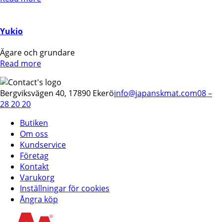
Yukio
Ägare och grundare
Read more
Bergviksvägen 40, 17890 Ekerö
info@japanskmat.com
08 –
28 20 20
Butiken
Om oss
Kundservice
Företag
Kontakt
Varukorg
Inställningar för cookies
Ångra köp