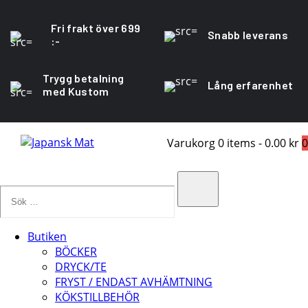
Fri frakt över 699
Snabb leverans
:-
Trygg betalning
Lång erfarenhet
med Kustom
Varukorg
0 items
-
0.00 kr
0
Sök
…
Search
Butiken
BÖCKER
DRYCK/TE
FRYST / ENDAST AVHÄMTNING
KÖKSTILLBEHÖR