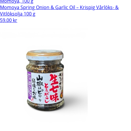
Momoya, 100 g
Momoya Spring Onion & Garlic Oil – Krispig Vårlöks- &
Vitlöksolja 100 g
59.00
kr