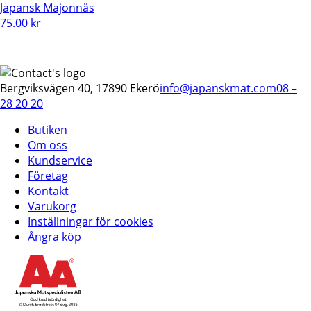
Japansk Majonnäs
75.00
kr
Bergviksvägen 40, 17890 Ekerö
info@japanskmat.com
08 –
28 20 20
Butiken
Om oss
Kundservice
Företag
Kontakt
Varukorg
Inställningar för cookies
Ångra köp