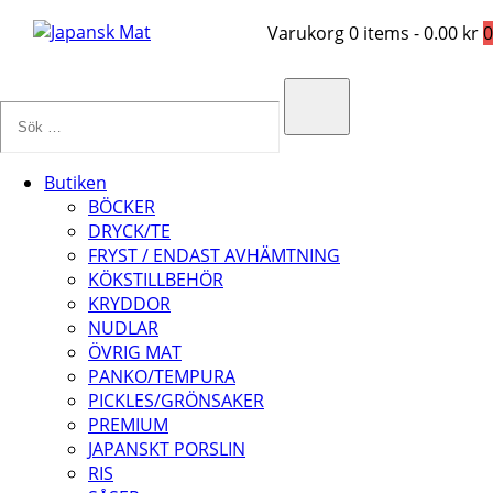
Varukorg
0 items
-
0.00 kr
0
Sök
…
Search
Butiken
BÖCKER
DRYCK/TE
FRYST / ENDAST AVHÄMTNING
KÖKSTILLBEHÖR
KRYDDOR
NUDLAR
ÖVRIG MAT
PANKO/TEMPURA
PICKLES/GRÖNSAKER
PREMIUM
JAPANSKT PORSLIN
RIS