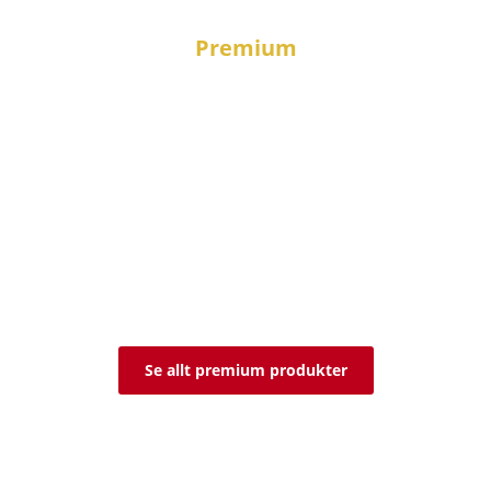
Premium
Upptäck vårt Premiumsortiment
Letar du efter något utöver det vanliga?
Vårt premiumsortiment innehåller noga utvalda
delikatesser med
högsta kvalitet – för dig som vill uppleva det bästa från
det japanska och asiatiska köket.
Se allt premium produkter