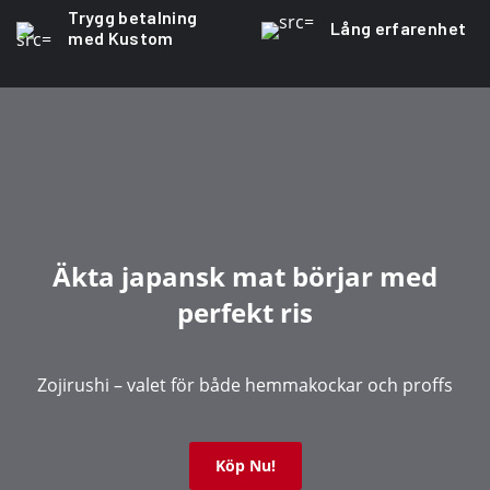
Trygg betalning
Lång erfarenhet
med Kustom
Äkta japansk mat börjar med
perfekt ris
Zojirushi – valet för både hemmakockar och proffs
Köp Nu!