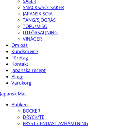
SÅSER
SNACKS/SÖTSAKER
JAPANSK SOJA
TÅNG/SJÖGRÄS
TOFU/MISO
UTFÖRSÄLJNING
VINÄGER
Om oss
Kundservice
Företag
Kontakt
Japanska recept
Blogg
Varukorg
Japansk Mat
Butiken
BÖCKER
DRYCK/TE
FRYST / ENDAST AVHÄMTNING