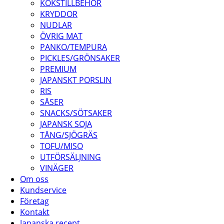
KÖKSTILLBEHÖR
KRYDDOR
NUDLAR
ÖVRIG MAT
PANKO/TEMPURA
PICKLES/GRÖNSAKER
PREMIUM
JAPANSKT PORSLIN
RIS
SÅSER
SNACKS/SÖTSAKER
JAPANSK SOJA
TÅNG/SJÖGRÄS
TOFU/MISO
UTFÖRSÄLJNING
VINÄGER
Om oss
Kundservice
Företag
Kontakt
Japanska recept