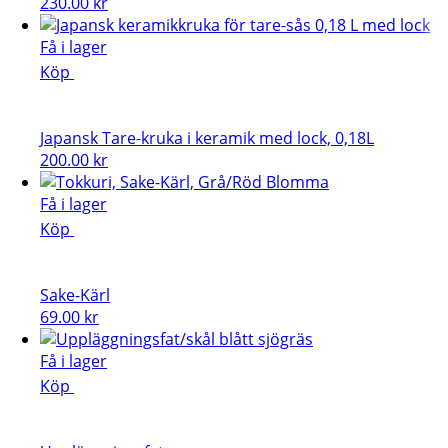
230.00
kr
Få i lager
Köp
Japansk Tare-kruka i keramik med lock, 0,18L
200.00
kr
Få i lager
Köp
Sake-Kärl
69.00
kr
Få i lager
Köp