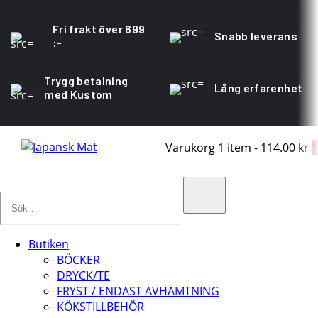
Fri frakt över 699
Snabb leverans
:-
Trygg betalning
Lång erfarenhet
med Kustom
Varukorg
1 item
-
114.00 kr
1
Sök
…
Search
Butiken
BÖCKER
DRYCK/TE
FRYST / ENDAST AVHÄMTNING
KÖKSTILLBEHÖR