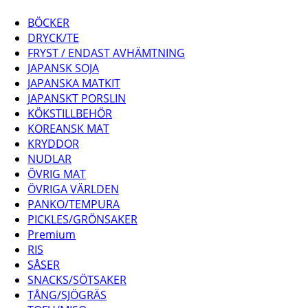
BÖCKER
DRYCK/TE
FRYST / ENDAST AVHÄMTNING
JAPANSK SOJA
JAPANSKA MATKIT
JAPANSKT PORSLIN
KÖKSTILLBEHÖR
KOREANSK MAT
KRYDDOR
NUDLAR
ÖVRIG MAT
ÖVRIGA VÄRLDEN
PANKO/TEMPURA
PICKLES/GRÖNSAKER
Premium
RIS
SÅSER
SNACKS/SÖTSAKER
TÅNG/SJÖGRÄS