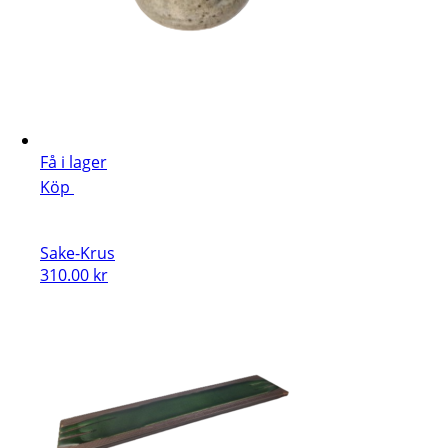
Få i lager
Köp
Sake-Krus
310.00
kr