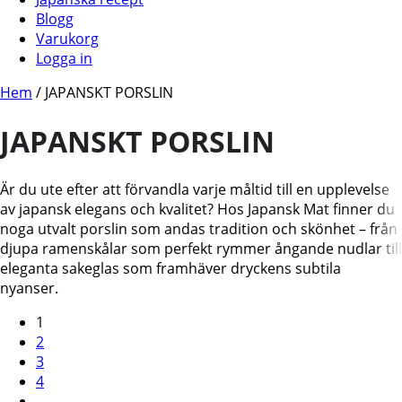
Blogg
Varukorg
Logga in
Hem
/ JAPANSKT PORSLIN
JAPANSKT PORSLIN
Är du ute efter att förvandla varje måltid till en upplevelse
av japansk elegans och kvalitet? Hos Japansk Mat finner du
noga utvalt porslin som andas tradition och skönhet – från
djupa ramenskålar som perfekt rymmer ångande nudlar till
eleganta sakeglas som framhäver dryckens subtila
nyanser.
1
2
3
4
→