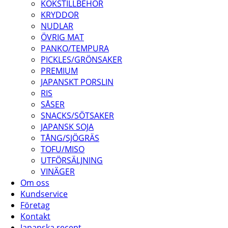
KÖKSTILLBEHÖR
KRYDDOR
NUDLAR
ÖVRIG MAT
PANKO/TEMPURA
PICKLES/GRÖNSAKER
PREMIUM
JAPANSKT PORSLIN
RIS
SÅSER
SNACKS/SÖTSAKER
JAPANSK SOJA
TÅNG/SJÖGRÄS
TOFU/MISO
UTFÖRSÄLJNING
VINÄGER
Om oss
Kundservice
Företag
Kontakt
Japanska recept