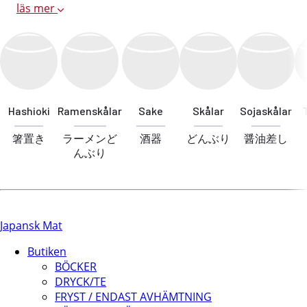
läs mer
Hashioki
Ramenskålar
Sake
Skålar
Sojaskålar
箸置き
ラーメンど
酒器
どんぶり
醤油差し
んぶり
Japansk Mat
Butiken
BÖCKER
DRYCK/TE
FRYST / ENDAST AVHÄMTNING