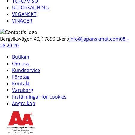
TOFU/MISO
UTFÖRSÄLJNING
VEGANSKT
VINÄGER
Bergviksvägen 40, 17890 Ekerö
info@japanskmat.com
08 –
28 20 20
Butiken
Om oss
Kundservice
Företag
Kontakt
Varukorg
Inställningar för cookies
Ångra köp