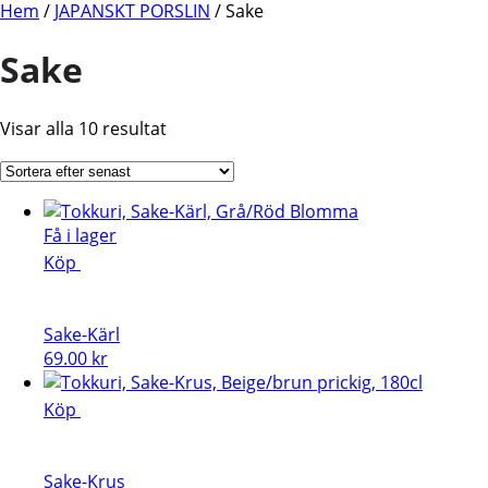
Hem
/
JAPANSKT PORSLIN
/ Sake
Sake
Sortera
Visar alla 10 resultat
efter
senaste
Få i lager
Köp
Sake-Kärl
69.00
kr
Köp
Sake-Krus