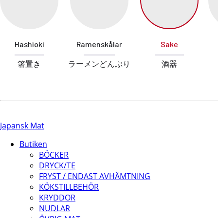
Hashioki
Ramenskålar
Sake
箸置き
ラーメンどんぶり
酒器
Japansk Mat
Butiken
BÖCKER
DRYCK/TE
FRYST / ENDAST AVHÄMTNING
KÖKSTILLBEHÖR
KRYDDOR
NUDLAR