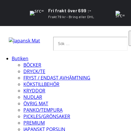
Fri frakt över 699 :-
Frakt 79 kr – Bring eller DHL
Sök
…
Butiken
BÖCKER
DRYCK/TE
FRYST / ENDAST AVHÄMTNING
KÖKSTILLBEHÖR
KRYDDOR
NUDLAR
ÖVRIG MAT
PANKO/TEMPURA
PICKLES/GRÖNSAKER
PREMIUM
JAPANSKT PORSLIN