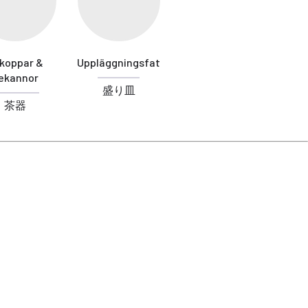
koppar &
Uppläggningsfat
ekannor
盛り皿
茶器