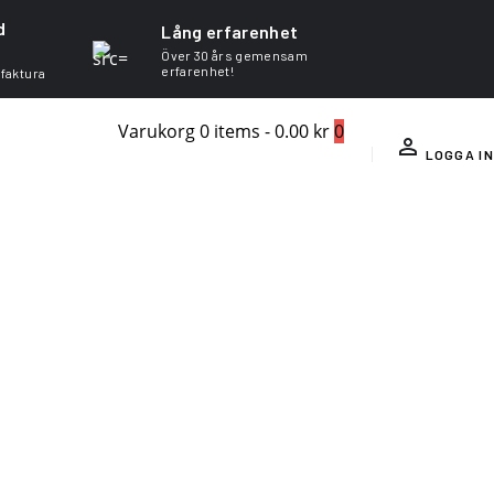
d
Lång erfarenhet
Över 30 års gemensam
erfarenhet!
 faktura
Varukorg
0 items
-
0.00 kr
0
LOGGA IN