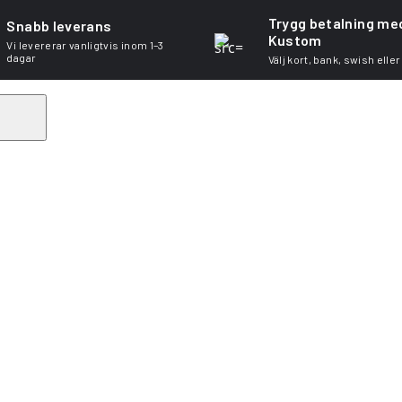
Trygg betalning me
Snabb leverans
Kustom
Vi levererar vanligtvis inom 1–3
dagar
Välj kort, bank, swish eller
Search