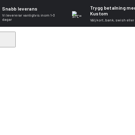
Trygg betalning me
Snabb leverans
Kustom
Vi levererar vanligtvis inom 1–3
dagar
Välj kort, bank, swish eller
Search