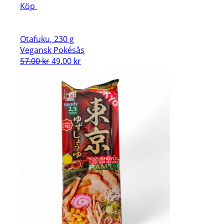
Köp
Otafuku, 230 g
Vegansk Pokésås
Det
Det
57.00
kr
49.00
kr
ursprungliga
nuvarande
priset
priset
var:
är:
57.00 kr.
49.00 kr.