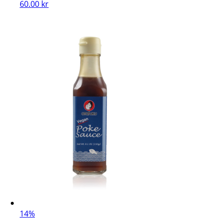
60.00
kr
14%