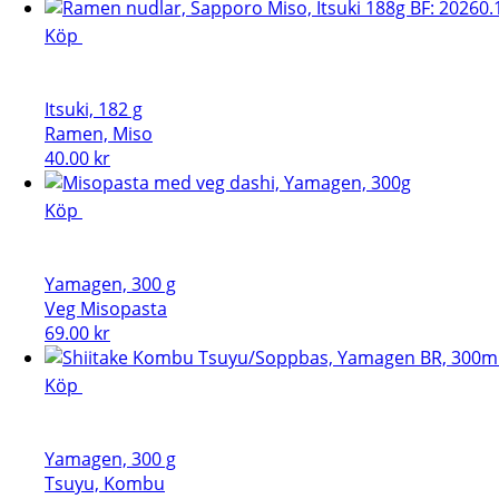
Köp
Itsuki, 182 g
Ramen, Miso
40.00
kr
Köp
Yamagen, 300 g
Veg Misopasta
69.00
kr
Köp
Yamagen, 300 g
Tsuyu, Kombu