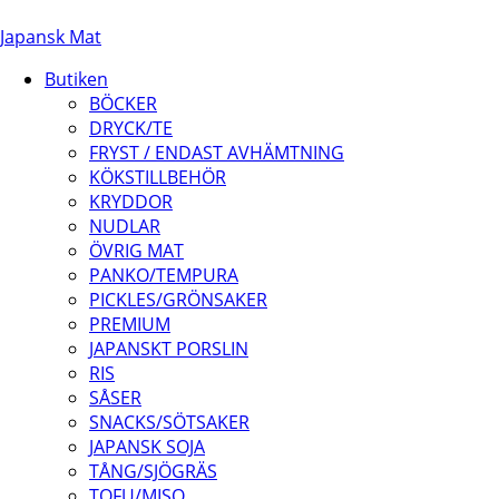
Japansk Mat
Butiken
BÖCKER
DRYCK/TE
FRYST / ENDAST AVHÄMTNING
KÖKSTILLBEHÖR
KRYDDOR
NUDLAR
ÖVRIG MAT
PANKO/TEMPURA
PICKLES/GRÖNSAKER
PREMIUM
JAPANSKT PORSLIN
RIS
SÅSER
SNACKS/SÖTSAKER
JAPANSK SOJA
TÅNG/SJÖGRÄS
TOFU/MISO