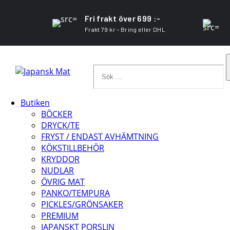
Fri frakt över 699 :-
Frakt 79 kr – Bring eller DHL
Sök
…
Butiken
BÖCKER
DRYCK/TE
FRYST / ENDAST AVHÄMTNING
KÖKSTILLBEHÖR
KRYDDOR
NUDLAR
ÖVRIG MAT
PANKO/TEMPURA
PICKLES/GRÖNSAKER
PREMIUM
JAPANSKT PORSLIN