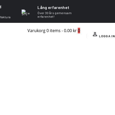
d
Lång erfarenhet
Över 30 års gemensam
erfarenhet!
 faktura
Varukorg
0 items
-
0.00 kr
0
LOGGA IN