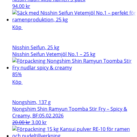
94.00
kr
Köp
Nisshin Seifun, 25 kg
Nisshin Seifun Vetemjöl No.1 – 25 kg
85%
Köp
Nongshim, 137 g
Nongshim Shin Ramyun Toomba Stir Fry – Spicy &
Creamy, BF:05.02.2026
Det
Det
20.00
kr
3.00
kr
ursprungliga
nuvarande
priset
priset