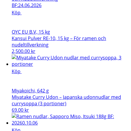
var:
är:
BF:24.06.2026
20.00 kr.
3.00 kr.
Köp
OYC EU B.V, 15 kg
Kansui Pulver RE-10, 15 kg – För ramen och
nudeltillverkning
2,500.00
kr
Köp
Miyakoichi, 642 g
Miyatake Curry Udon – Japanska udonnudlar med
currysoppa (3 portioner)
69.00
kr
Köp