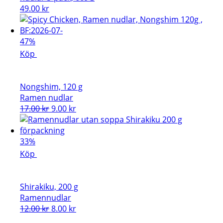
49.00
kr
47%
Köp
Nongshim, 120 g
Ramen nudlar
Det
Det
17.00
kr
9.00
kr
ursprungliga
nuvarande
priset
priset
var:
är:
33%
17.00 kr.
9.00 kr.
Köp
Shirakiku, 200 g
Ramennudlar
Det
Det
12.00
kr
8.00
kr
ursprungliga
nuvarande