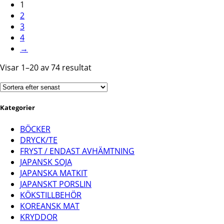
1
priset
priset
2
var:
är:
3
12.00 kr.
8.00 kr.
4
→
Sortera
Visar 1–20 av 74 resultat
efter
senaste
Kategorier
BÖCKER
DRYCK/TE
FRYST / ENDAST AVHÄMTNING
JAPANSK SOJA
JAPANSKA MATKIT
JAPANSKT PORSLIN
KÖKSTILLBEHÖR
KOREANSK MAT
KRYDDOR