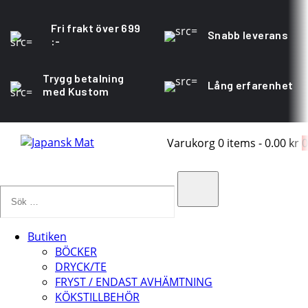
Fri frakt över 699
Snabb leverans
:-
Trygg betalning
Lång erfarenhet
med Kustom
Varukorg
0 items
-
0.00 kr
0
Sök
…
Search
Butiken
BÖCKER
DRYCK/TE
FRYST / ENDAST AVHÄMTNING
KÖKSTILLBEHÖR