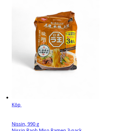
Köp
Nissin, 990 g
Nissin Raoh Miso Ramen 3-pack