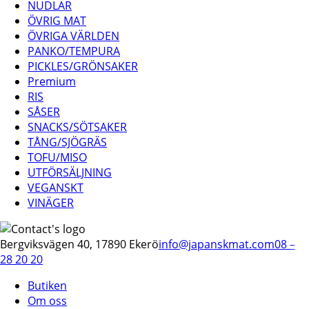
NUDLAR
ÖVRIG MAT
ÖVRIGA VÄRLDEN
PANKO/TEMPURA
PICKLES/GRÖNSAKER
Premium
RIS
SÅSER
SNACKS/SÖTSAKER
TÅNG/SJÖGRÄS
TOFU/MISO
UTFÖRSÄLJNING
VEGANSKT
VINÄGER
Bergviksvägen 40, 17890 Ekerö
info@japanskmat.com
08 –
28 20 20
Butiken
Om oss