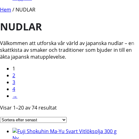
Hem
/ NUDLAR
NUDLAR
Välkommen att utforska vår värld av japanska nudlar – en
skattkista av smaker och traditioner som bjuder in till en
äkta japansk matupplevelse.
1
2
3
4
→
Sortera
Visar 1–20 av 74 resultat
efter
senaste
Ny