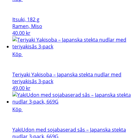
Itsuki, 182 g
Ramen, Miso
40.00
kr
Köp
Teriyaki Yakisoba – Japanska stekta nudlar med
teriyakisås 3-pack
49.00
kr
Köp
YakiUdon med sojabaserad sås – Japanska stekta
nudlar 3-pack, 669G