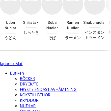
Udon
Shirataki
Soba
Ramen
Snabbnudlar
Y
Nudlar
Nudlar
Nudlar
しらたき
インスタン
トラーメン
うどん
そば
ラーメン
Japansk Mat
Butiken
BÖCKER
DRYCK/TE
FRYST / ENDAST AVHÄMTNING
KÖKSTILLBEHÖR
KRYDDOR
NUDLAR