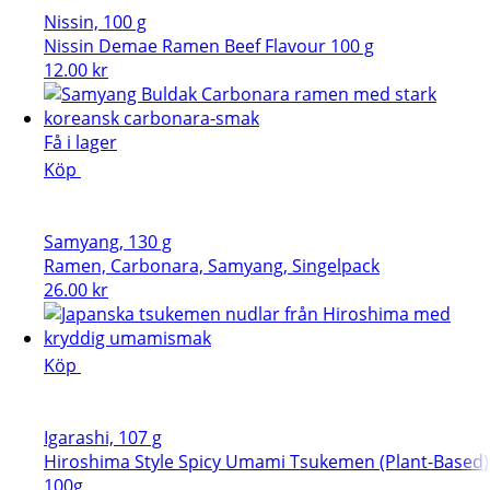
Nissin, 100 g
Nissin Demae Ramen Beef Flavour 100 g
12.00
kr
Få i lager
Köp
Samyang, 130 g
Ramen, Carbonara, Samyang, Singelpack
26.00
kr
Köp
Igarashi, 107 g
Hiroshima Style Spicy Umami Tsukemen (Plant-Based)
100g