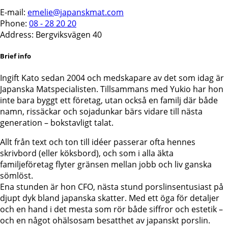
E-mail:
emelie@japanskmat.com
Phone:
08 - 28 20 20
Address:
Bergviksvägen 40
Brief info
Ingift Kato sedan 2004 och medskapare av det som idag är
Japanska Matspecialisten. Tillsammans med Yukio har hon
inte bara byggt ett företag, utan också en familj där både
namn, rissäckar och sojadunkar bärs vidare till nästa
generation – bokstavligt talat.
Allt från text och ton till idéer passerar ofta hennes
skrivbord (eller köksbord), och som i alla äkta
familjeföretag flyter gränsen mellan jobb och liv ganska
sömlöst.
Ena stunden är hon CFO, nästa stund porslinsentusiast på
djupt dyk bland japanska skatter. Med ett öga för detaljer
och en hand i det mesta som rör både siffror och estetik –
och en något ohälsosam besatthet av japanskt porslin.