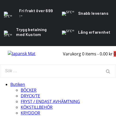
Fri frakt över 699
Snabb leverans
:-
Trygg betalning
Lång erfarenhet
med Kustom
Varukorg
0 items
-
0.00 kr
0
Butiken
BÖCKER
DRYCK/TE
FRYST / ENDAST AVHÄMTNING
KÖKSTILLBEHÖR
KRYDDOR