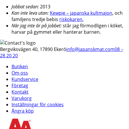
Jobbat sedan:
2013
Kan inte leva utan:
Kewpie – japanska kultmajon
, och
familjens tredje bebis
riskokaren.
När jag inte är på jobbet:
står jag förmodligen i köket,
harvar på gymmet eller hanterar barnen.
Bergviksvägen 40, 17890 Ekerö
info@japanskmat.com
08 –
28 20 20
Butiken
Om oss
Kundservice
Företag
Kontakt
Varukorg
Inställningar för cookies
Ångra köp