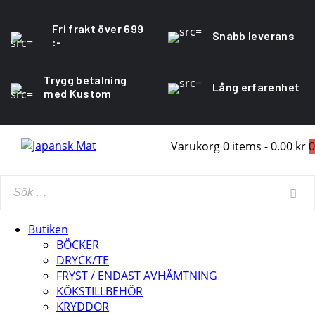
Fri frakt över 699
Snabb leverans
:-
Trygg betalning
Lång erfarenhet
med Kustom
Varukorg
0 items
-
0.00 kr
0
Butiken
BÖCKER
DRYCK/TE
FRYST / ENDAST AVHÄMTNING
KÖKSTILLBEHÖR
KRYDDOR