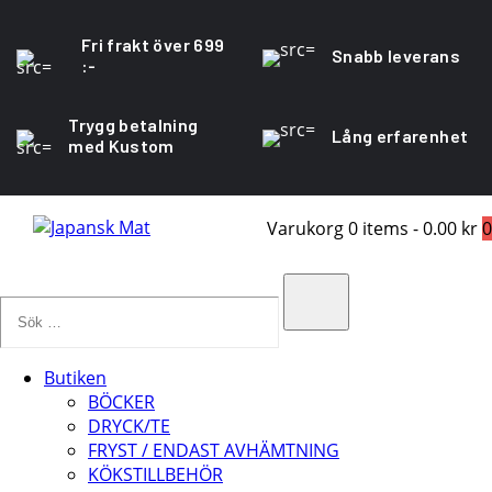
Fri frakt över 699
Snabb leverans
:-
Trygg betalning
Lång erfarenhet
med Kustom
Varukorg
0 items
-
0.00 kr
0
Sök
…
Search
Butiken
BÖCKER
DRYCK/TE
FRYST / ENDAST AVHÄMTNING
KÖKSTILLBEHÖR