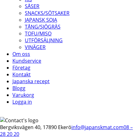
SÅSER
SNACKS/SÖTSAKER
JAPANSK SOJA
TÅNG/SJÖGRÄS
TOFU/MISO
UTFÖRSÄLJNING
VINÄGER
Om oss
Kundservice
Företag
Kontakt
Japanska recept
Blogg
Varukorg
Logga in
Bergviksvägen 40, 17890 Ekerö
info@japanskmat.com
08 –
28 20 20