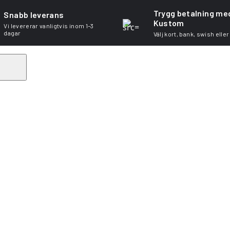
Trygg betalning me
Snabb leverans
Kustom
Vi levererar vanligtvis inom 1–3
dagar
Välj kort, bank, swish eller
Search