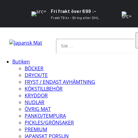
Fri frakt över 699 :-
Frakt 79 kr – Bring eller DHL
Sök
…
Butiken
BÖCKER
DRYCK/TE
FRYST / ENDAST AVHÄMTNING
KÖKSTILLBEHÖR
KRYDDOR
NUDLAR
ÖVRIG MAT
PANKO/TEMPURA
PICKLES/GRÖNSAKER
PREMIUM
JAPANSKT PORSLIN