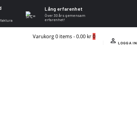
d
Lång erfarenhet
Över 30 års gemensam
erfarenhet!
 faktura
Varukorg
0 items
-
0.00 kr
0
LOGGA IN