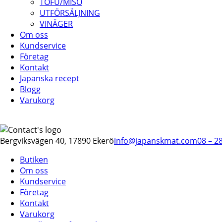
TOFU/MISO
UTFÖRSÄLJNING
VINÄGER
Om oss
Kundservice
Företag
Kontakt
Japanska recept
Blogg
Varukorg
Bergviksvägen 40, 17890 Ekerö
info@japanskmat.com
08 – 2
Butiken
Om oss
Kundservice
Företag
Kontakt
Varukorg