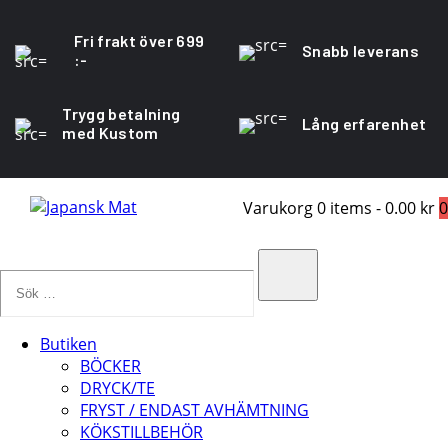
Fri frakt över 699
Snabb leverans
:-
Trygg betalning
Lång erfarenhet
med Kustom
Varukorg
0 items
-
0.00 kr
0
Sök
…
Search
Butiken
BÖCKER
DRYCK/TE
FRYST / ENDAST AVHÄMTNING
KÖKSTILLBEHÖR