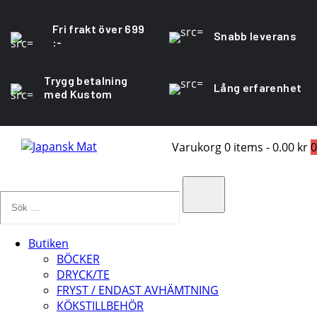
Fri frakt över 699
Snabb leverans
:-
Trygg betalning
Lång erfarenhet
med Kustom
Varukorg
0 items
-
0.00 kr
0
Sök
…
Search
Butiken
BÖCKER
DRYCK/TE
FRYST / ENDAST AVHÄMTNING
KÖKSTILLBEHÖR