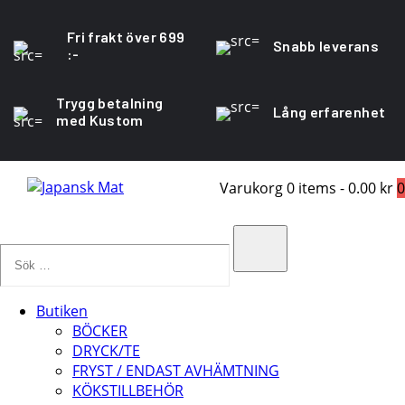
Fri frakt över 699
Snabb leverans
:-
Trygg betalning
Lång erfarenhet
med Kustom
Varukorg
0 items
-
0.00 kr
0
Sök
…
Search
Butiken
BÖCKER
DRYCK/TE
FRYST / ENDAST AVHÄMTNING
KÖKSTILLBEHÖR