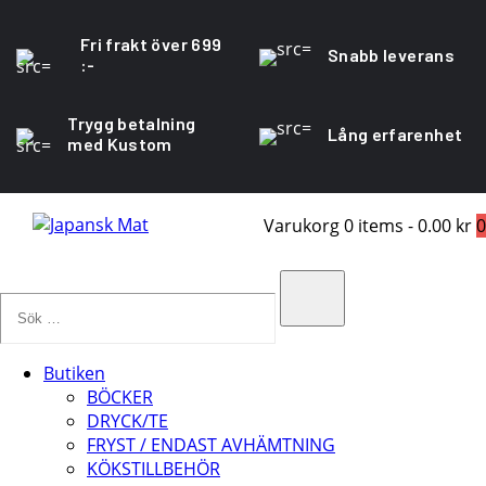
Fri frakt över 699
Snabb leverans
:-
Trygg betalning
Lång erfarenhet
med Kustom
Varukorg
0 items
-
0.00 kr
0
Sök
…
Search
Butiken
BÖCKER
DRYCK/TE
FRYST / ENDAST AVHÄMTNING
KÖKSTILLBEHÖR