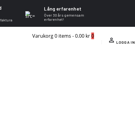
d
Lång erfarenhet
Över 30 års gemensam
erfarenhet!
 faktura
Varukorg
0 items
-
0.00 kr
0
LOGGA IN