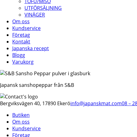
TOFU/MISO
UTFÖRSÄLJNING
VINÄGER
Om oss
Kundservice
Företag
Kontakt
Japanska recept
Blogg
Varukorg
Japansk sanshopeppar från S&B
Bergviksvägen 40, 17890 Ekerö
info@japanskmat.com
08 – 2
Butiken
Om oss
Kundservice
Företag