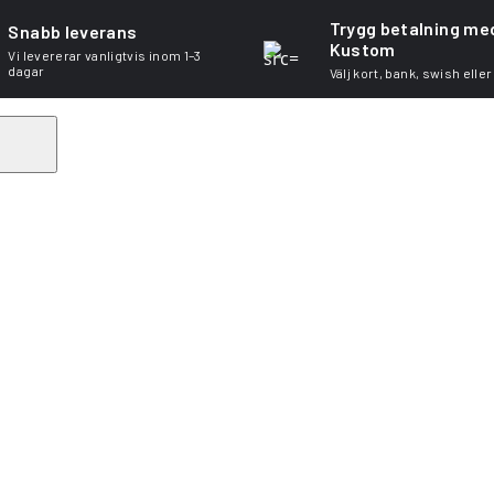
Trygg betalning me
Snabb leverans
Kustom
Vi levererar vanligtvis inom 1–3
dagar
Välj kort, bank, swish eller
Search