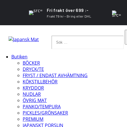
Fri frakt över 699 :-
Frakt 79 kr – Bring eller DHL
Sök
…
Butiken
BÖCKER
DRYCK/TE
FRYST / ENDAST AVHÄMTNING
KÖKSTILLBEHÖR
KRYDDOR
NUDLAR
ÖVRIG MAT
PANKO/TEMPURA
PICKLES/GRÖNSAKER
PREMIUM
JAPANSKT PORSLIN