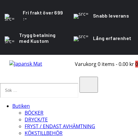
Fri frakt över 699
Snabb leverans
:-
Trygg betalning
Lång erfarenhet
med Kustom
Varukorg
0 items
-
0.00 kr
0
Sök
…
Search
Butiken
BÖCKER
DRYCK/TE
FRYST / ENDAST AVHÄMTNING
KÖKSTILLBEHÖR