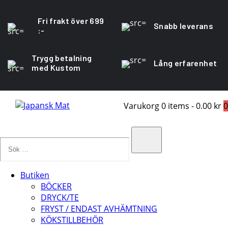
Fri frakt över 699
Snabb leverans
:-
Trygg betalning
Lång erfarenhet
med Kustom
Varukorg
0 items
-
0.00 kr
0
Sök
…
Search
Butiken
BÖCKER
DRYCK/TE
FRYST / ENDAST AVHÄMTNING
KÖKSTILLBEHÖR