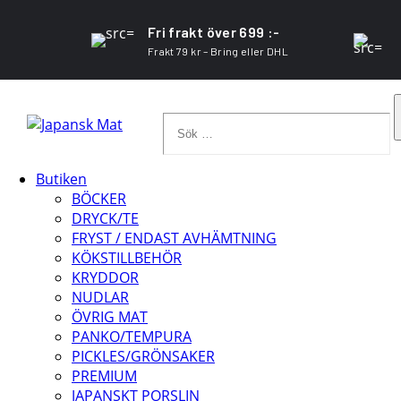
Fri frakt över 699 :-
Frakt 79 kr – Bring eller DHL
Sök
…
Butiken
BÖCKER
DRYCK/TE
FRYST / ENDAST AVHÄMTNING
KÖKSTILLBEHÖR
KRYDDOR
NUDLAR
ÖVRIG MAT
PANKO/TEMPURA
PICKLES/GRÖNSAKER
PREMIUM
JAPANSKT PORSLIN