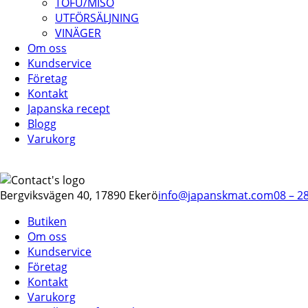
TOFU/MISO
UTFÖRSÄLJNING
VINÄGER
Om oss
Kundservice
Företag
Kontakt
Japanska recept
Blogg
Varukorg
Bergviksvägen 40, 17890 Ekerö
info@japanskmat.com
08 – 2
Butiken
Om oss
Kundservice
Företag
Kontakt
Varukorg