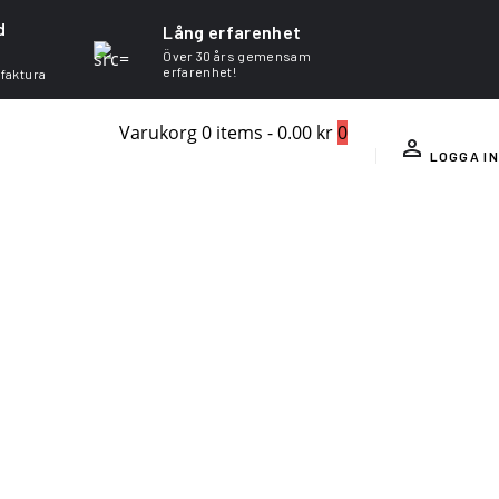
d
Lång erfarenhet
Över 30 års gemensam
erfarenhet!
 faktura
Varukorg
0 items
-
0.00 kr
0
LOGGA IN