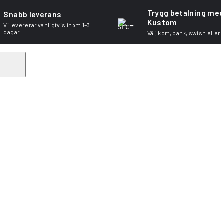
Trygg betalning me
Snabb leverans
Kustom
Vi levererar vanligtvis inom 1–3
dagar
Välj kort, bank, swish eller
Search