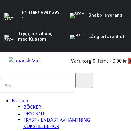
Fri frakt över 699
Snabb leverans
:-
Trygg betalning
Lång erfarenhet
med Kustom
Varukorg
0 items
-
0.00 kr
0
Sök
…
Search
Butiken
BÖCKER
DRYCK/TE
FRYST / ENDAST AVHÄMTNING
KÖKSTILLBEHÖR