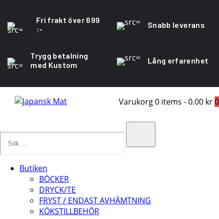
Fri frakt över 699
Snabb leverans
:-
Trygg betalning
Lång erfarenhet
med Kustom
Varukorg
0 items
-
0.00 kr
0
Sök
…
Search
Butiken
BÖCKER
DRYCK/TE
FRYST / ENDAST AVHÄMTNING
KÖKSTILLBEHÖR