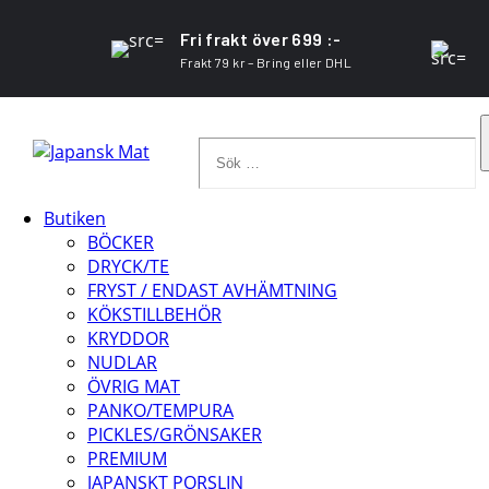
Fri frakt över 699 :-
Frakt 79 kr – Bring eller DHL
Sök
…
Butiken
BÖCKER
DRYCK/TE
FRYST / ENDAST AVHÄMTNING
KÖKSTILLBEHÖR
KRYDDOR
NUDLAR
ÖVRIG MAT
PANKO/TEMPURA
PICKLES/GRÖNSAKER
PREMIUM
JAPANSKT PORSLIN