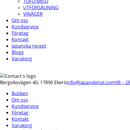
TOFU/MISO
UTFÖRSÄLJNING
VINÄGER
Om oss
Kundservice
Företag
Kontakt
Japanska recept
Blogg
Varukorg
Bergviksvägen 40, 17890 Ekerö
info@japanskmat.com
08 – 2
Butiken
Om oss
Kundservice
Företag
Kontakt
Varukorg