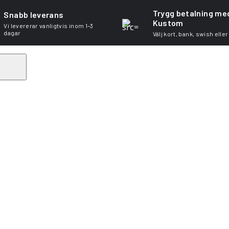
Trygg betalning me
Snabb leverans
Kustom
Vi levererar vanligtvis inom 1–3
dagar
Välj kort, bank, swish eller
Search