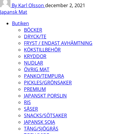
By Karl Olsson
december 2, 2021
Japansk Mat
Butiken
BÖCKER
DRYCK/TE
FRYST / ENDAST AVHÄMTNING
KÖKSTILLBEHÖR
KRYDDOR
NUDLAR
ÖVRIG MAT
PANKO/TEMPURA
PICKLES/GRÖNSAKER
PREMIUM
JAPANSKT PORSLIN
RIS
SÅSER
SNACKS/SÖTSAKER
JAPANSK SOJA
TÅNG/SJÖGRÄS