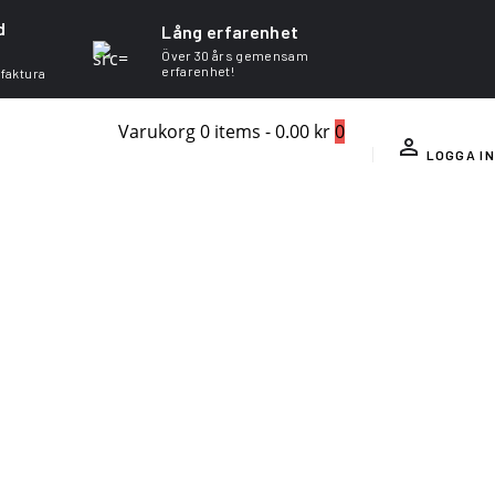
d
Lång erfarenhet
Över 30 års gemensam
erfarenhet!
 faktura
Varukorg
0 items
-
0.00 kr
0
LOGGA IN