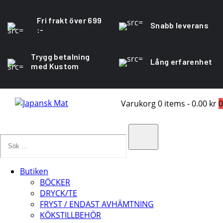
Fri frakt över 699
Snabb leverans
:-
Trygg betalning
Lång erfarenhet
med Kustom
Varukorg
0 items
-
0.00 kr
0
Sök
…
Search
Butiken
BÖCKER
DRYCK/TE
FRYST / ENDAST AVHÄMTNING
KÖKSTILLBEHÖR