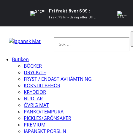
Fri frakt över 699 :-
Frakt 79 kr – Bring eller DHL
Sök
…
Butiken
BÖCKER
DRYCK/TE
FRYST / ENDAST AVHÄMTNING
KÖKSTILLBEHÖR
KRYDDOR
NUDLAR
ÖVRIG MAT
PANKO/TEMPURA
PICKLES/GRÖNSAKER
PREMIUM
JAPANSKT PORSLIN