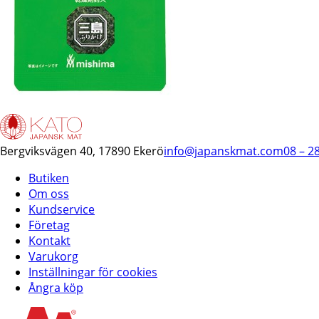
Bergviksvägen 40, 17890 Ekerö
info@japanskmat.com
08 – 2
Butiken
Om oss
Kundservice
Företag
Kontakt
Varukorg
Inställningar för cookies
Ångra köp