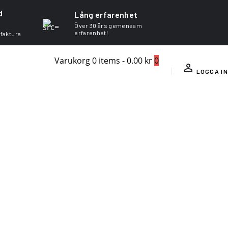
d
Lång erfarenhet
Över 30 års gemensam
erfarenhet!
 faktura
Varukorg
0 items
-
0.00 kr
0
LOGGA IN