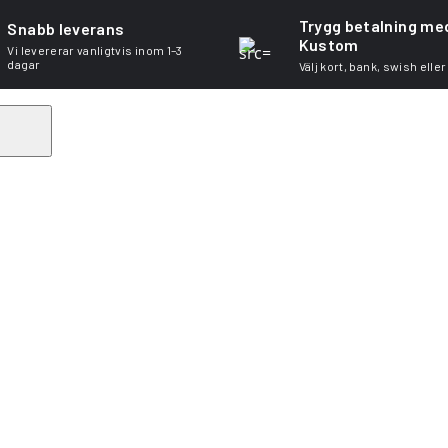
Trygg betalning me
Snabb leverans
Kustom
Vi levererar vanligtvis inom 1–3
dagar
Välj kort, bank, swish eller
Search