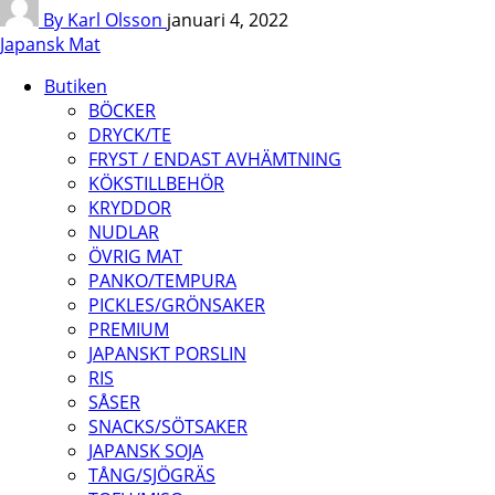
By Karl Olsson
januari 4, 2022
Japansk Mat
Butiken
BÖCKER
DRYCK/TE
FRYST / ENDAST AVHÄMTNING
KÖKSTILLBEHÖR
KRYDDOR
NUDLAR
ÖVRIG MAT
PANKO/TEMPURA
PICKLES/GRÖNSAKER
PREMIUM
JAPANSKT PORSLIN
RIS
SÅSER
SNACKS/SÖTSAKER
JAPANSK SOJA
TÅNG/SJÖGRÄS