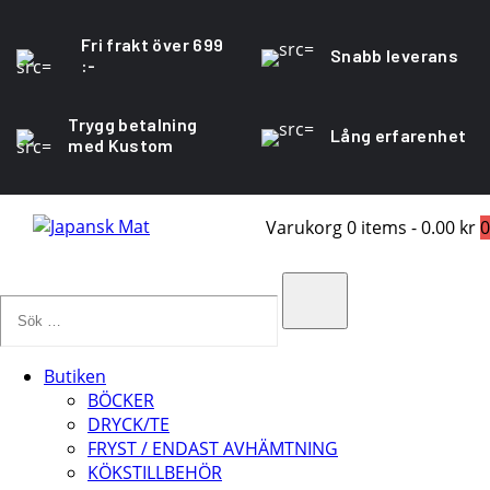
Fri frakt över 699
Snabb leverans
:-
Trygg betalning
Lång erfarenhet
med Kustom
Varukorg
0 items
-
0.00 kr
0
Sök
…
Search
Butiken
BÖCKER
DRYCK/TE
FRYST / ENDAST AVHÄMTNING
KÖKSTILLBEHÖR