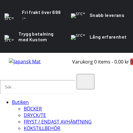
Fri frakt över 699
Snabb leverans
:-
Trygg betalning
Lång erfarenhet
med Kustom
Varukorg
0 items
-
0.00 kr
0
Sök
…
Search
Butiken
BÖCKER
DRYCK/TE
FRYST / ENDAST AVHÄMTNING
KÖKSTILLBEHÖR