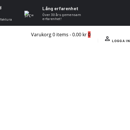
d
Lång erfarenhet
Över 30 års gemensam
erfarenhet!
 faktura
Varukorg
0 items
-
0.00 kr
0
LOGGA IN