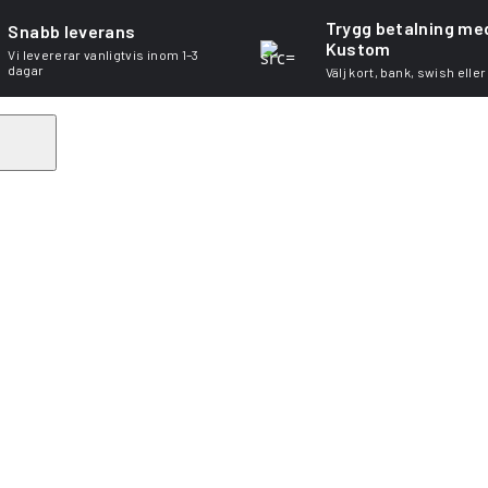
Trygg betalning me
Snabb leverans
Kustom
Vi levererar vanligtvis inom 1–3
dagar
Välj kort, bank, swish eller
Search