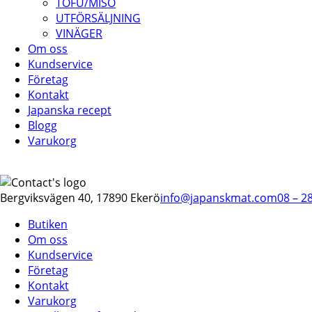
TOFU/MISO
UTFÖRSÄLJNING
VINÄGER
Om oss
Kundservice
Företag
Kontakt
Japanska recept
Blogg
Varukorg
Bergviksvägen 40, 17890 Ekerö
info@japanskmat.com
08 – 2
Butiken
Om oss
Kundservice
Företag
Kontakt
Varukorg