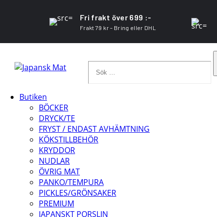
Fri frakt över 699 :-
Frakt 79 kr – Bring eller DHL
Sök
…
Butiken
BÖCKER
DRYCK/TE
FRYST / ENDAST AVHÄMTNING
KÖKSTILLBEHÖR
KRYDDOR
NUDLAR
ÖVRIG MAT
PANKO/TEMPURA
PICKLES/GRÖNSAKER
PREMIUM
JAPANSKT PORSLIN