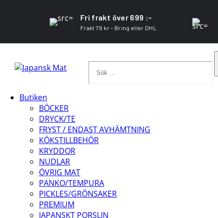
Fri frakt över 699 :-
Frakt 79 kr – Bring eller DHL
Sök
…
Butiken
BÖCKER
DRYCK/TE
FRYST / ENDAST AVHÄMTNING
KÖKSTILLBEHÖR
KRYDDOR
NUDLAR
ÖVRIG MAT
PANKO/TEMPURA
PICKLES/GRÖNSAKER
PREMIUM
JAPANSKT PORSLIN