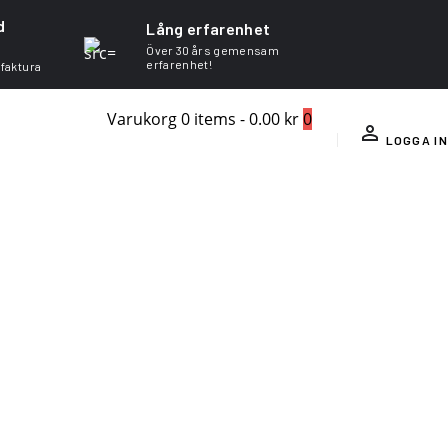
d
Lång erfarenhet
Över 30 års gemensam
erfarenhet!
 faktura
Varukorg
0 items
-
0.00 kr
0
LOGGA IN