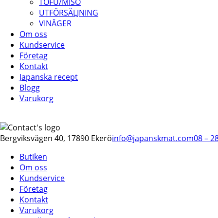
TOFU/MISO
UTFÖRSÄLJNING
VINÄGER
Om oss
Kundservice
Företag
Kontakt
Japanska recept
Blogg
Varukorg
Bergviksvägen 40, 17890 Ekerö
info@japanskmat.com
08 – 2
Butiken
Om oss
Kundservice
Företag
Kontakt
Varukorg