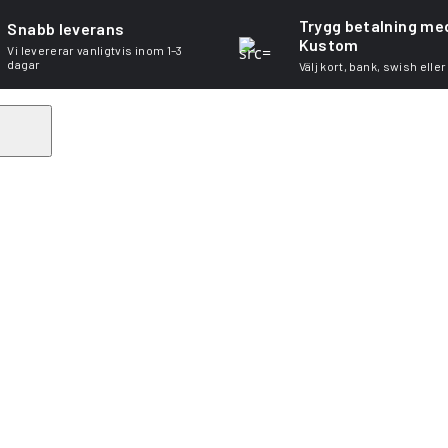
Trygg betalning me
Snabb leverans
Kustom
Vi levererar vanligtvis inom 1–3
dagar
Välj kort, bank, swish eller
Search