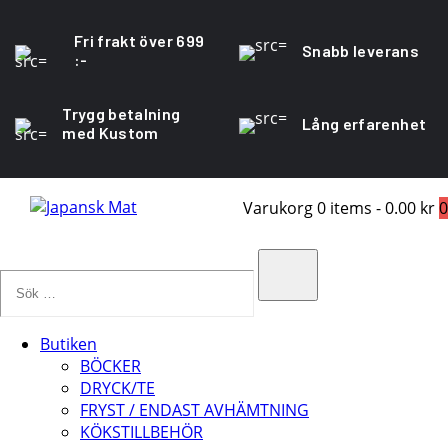
Fri frakt över 699
Snabb leverans
:-
Trygg betalning
Lång erfarenhet
med Kustom
Varukorg
0 items
-
0.00 kr
0
Sök
…
Search
Butiken
BÖCKER
DRYCK/TE
FRYST / ENDAST AVHÄMTNING
KÖKSTILLBEHÖR