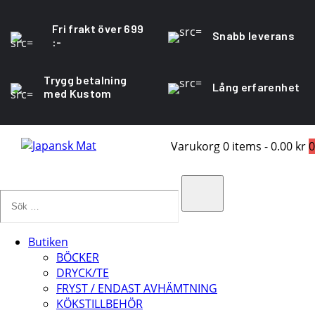
Fri frakt över 699
Snabb leverans
:-
Trygg betalning
Lång erfarenhet
med Kustom
Varukorg
0 items
-
0.00 kr
0
Sök
…
Search
Butiken
BÖCKER
DRYCK/TE
FRYST / ENDAST AVHÄMTNING
KÖKSTILLBEHÖR