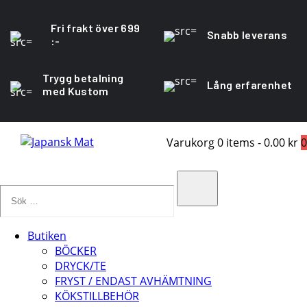
Fri frakt över 699
Snabb leverans
:-
Trygg betalning
Lång erfarenhet
med Kustom
Varukorg
0 items
-
0.00 kr
0
Sök
…
Search
Butiken
BÖCKER
DRYCK/TE
FRYST / ENDAST AVHÄMTNING
KÖKSTILLBEHÖR