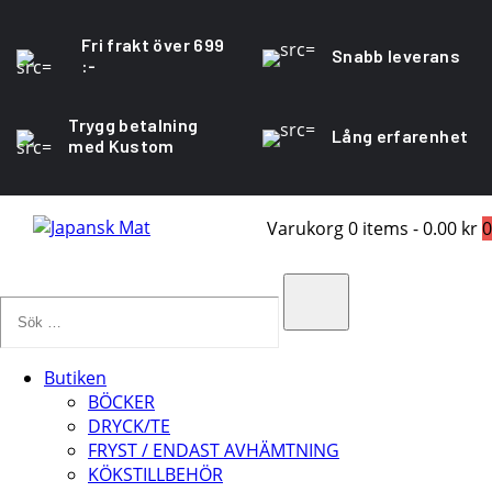
Fri frakt över 699
Snabb leverans
:-
Trygg betalning
Lång erfarenhet
med Kustom
Varukorg
0 items
-
0.00 kr
0
Sök
…
Search
Butiken
BÖCKER
DRYCK/TE
FRYST / ENDAST AVHÄMTNING
KÖKSTILLBEHÖR