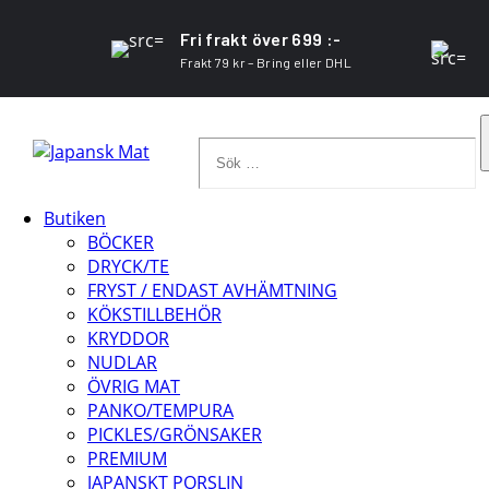
Fri frakt över 699 :-
Frakt 79 kr – Bring eller DHL
Sök
…
Butiken
BÖCKER
DRYCK/TE
FRYST / ENDAST AVHÄMTNING
KÖKSTILLBEHÖR
KRYDDOR
NUDLAR
ÖVRIG MAT
PANKO/TEMPURA
PICKLES/GRÖNSAKER
PREMIUM
JAPANSKT PORSLIN