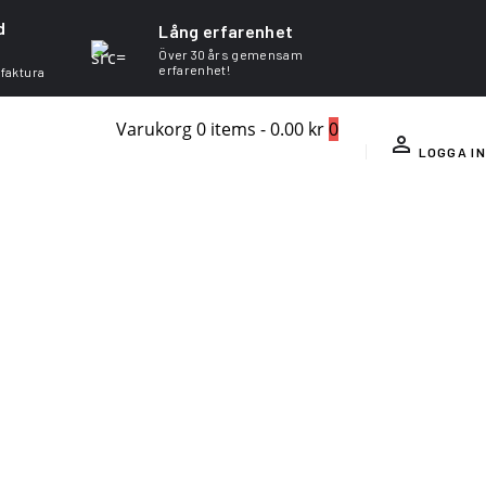
d
Lång erfarenhet
Över 30 års gemensam
erfarenhet!
 faktura
Varukorg
0 items
-
0.00 kr
0
LOGGA IN