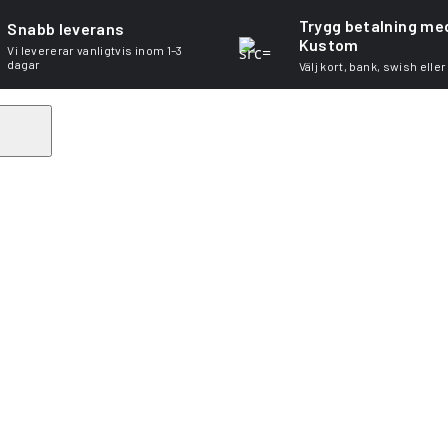
Trygg betalning me
Snabb leverans
Kustom
Vi levererar vanligtvis inom 1–3
dagar
Välj kort, bank, swish eller
Search