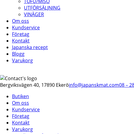
TOFU/MISO
UTFÖRSÄLJNING
VINÄGER
Om oss
Kundservice
Företag
Kontakt
Japanska recept
Blogg
Varukorg
Bergviksvägen 40, 17890 Ekerö
info@japanskmat.com
08 – 2
Butiken
Om oss
Kundservice
Företag
Kontakt
Varukorg