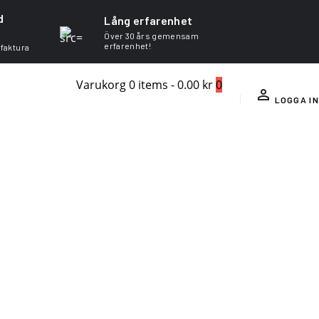
d
Lång erfarenhet
Över 30 års gemensam
erfarenhet!
 faktura
Varukorg
0 items
-
0.00 kr
0
LOGGA IN