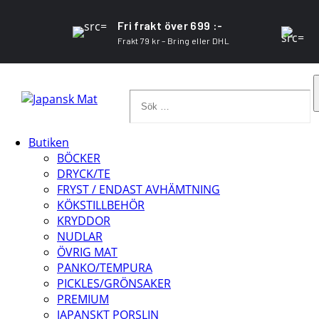
Fri frakt över 699 :-
Frakt 79 kr – Bring eller DHL
Sök
…
Butiken
BÖCKER
DRYCK/TE
FRYST / ENDAST AVHÄMTNING
KÖKSTILLBEHÖR
KRYDDOR
NUDLAR
ÖVRIG MAT
PANKO/TEMPURA
PICKLES/GRÖNSAKER
PREMIUM
JAPANSKT PORSLIN