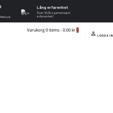
d
Lång erfarenhet
Över 30 års gemensam
erfarenhet!
 faktura
Varukorg
0 items
-
0.00 kr
0
LOGGA IN