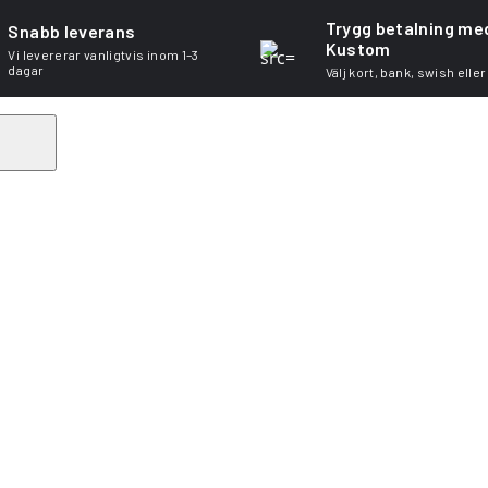
Trygg betalning me
Snabb leverans
Kustom
Vi levererar vanligtvis inom 1–3
dagar
Välj kort, bank, swish eller
Search