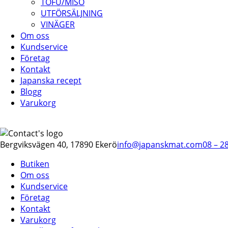
TOFU/MISO
UTFÖRSÄLJNING
VINÄGER
Om oss
Kundservice
Företag
Kontakt
Japanska recept
Blogg
Varukorg
Bergviksvägen 40, 17890 Ekerö
info@japanskmat.com
08 – 2
Butiken
Om oss
Kundservice
Företag
Kontakt
Varukorg