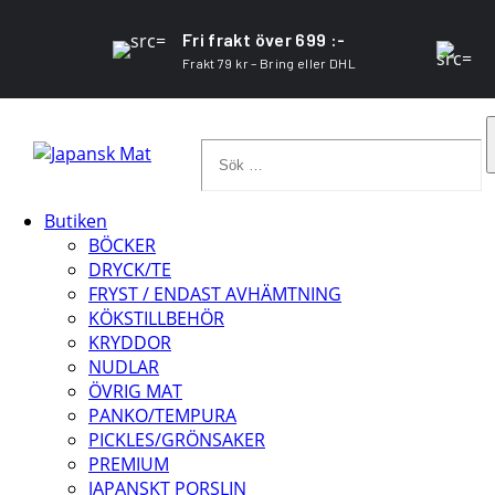
Fri frakt över 699 :-
Frakt 79 kr – Bring eller DHL
Sök
…
Butiken
BÖCKER
DRYCK/TE
FRYST / ENDAST AVHÄMTNING
KÖKSTILLBEHÖR
KRYDDOR
NUDLAR
ÖVRIG MAT
PANKO/TEMPURA
PICKLES/GRÖNSAKER
PREMIUM
JAPANSKT PORSLIN