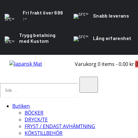
Fri frakt över 699
Snabb leverans
:-
Trygg betalning
Lång erfarenhet
med Kustom
Varukorg
0 items
-
0.00 kr
0
Sök
…
Search
Butiken
BÖCKER
DRYCK/TE
FRYST / ENDAST AVHÄMTNING
KÖKSTILLBEHÖR