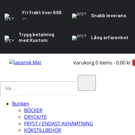
Fri frakt över 699
Snabb leverans
:-
Trygg betalning
Lång erfarenhet
med Kustom
Varukorg
0 items
-
0.00 kr
0
Sök
…
Search
Butiken
BÖCKER
DRYCK/TE
FRYST / ENDAST AVHÄMTNING
KÖKSTILLBEHÖR