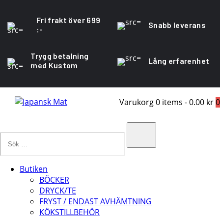
Fri frakt över 699
Snabb leverans
:-
Trygg betalning
Lång erfarenhet
med Kustom
Varukorg
0 items
-
0.00 kr
0
Sök
…
Search
Butiken
BÖCKER
DRYCK/TE
FRYST / ENDAST AVHÄMTNING
KÖKSTILLBEHÖR