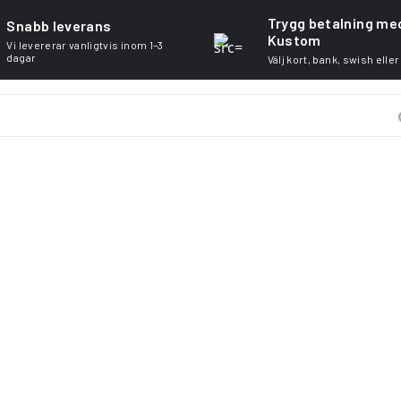
Trygg betalning me
Snabb leverans
Kustom
Vi levererar vanligtvis inom 1–3
dagar
Välj kort, bank, swish eller