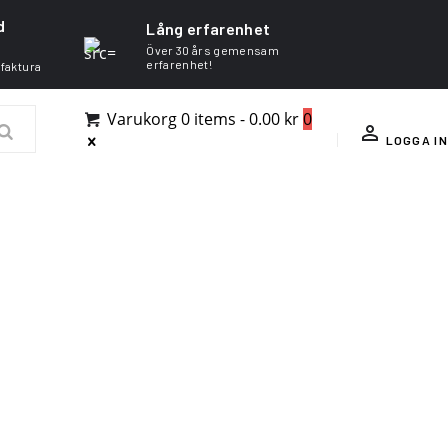
d
Lång erfarenhet
Över 30 års gemensam
erfarenhet!
 faktura
Varukorg
0 items
-
0.00 kr
0
LOGGA IN