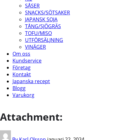
SÅSER
SNACKS/SÖTSAKER
JAPANSK SOJA
TÅNG/SJÖGRÄS
TOFU/MISO
UTFÖRSÄLJNING
VINÄGER
Om oss
Kundservice
Företag
Kontakt
Japanska recept
Blogg
Varukorg
Attachment:
By Karl Olsson
januari 22, 2024