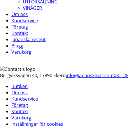
UTFÖRSÄLJNING
VINÄGER
Om oss
Kundservice
Företag
Kontakt
Japanska recept
Blogg
Varukorg
Bergviksvägen 40, 17890 Ekerö
info@japanskmat.com
08 – 2
Butiken
Om oss
Kundservice
Företag
Kontakt
Varukorg
Inställningar för cookies