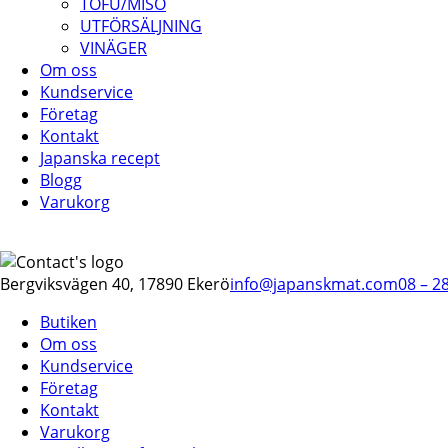
TOFU/MISO
UTFÖRSÄLJNING
VINÄGER
Om oss
Kundservice
Företag
Kontakt
Japanska recept
Blogg
Varukorg
Bergviksvägen 40, 17890 Ekerö
info@japanskmat.com
08 – 2
Butiken
Om oss
Kundservice
Företag
Kontakt
Varukorg