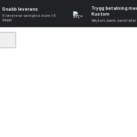
Trygg betalning me
Snabb leverans
Kustom
Vi levererar vanligtvis inom 1–3
dagar
Välj kort, bank, swish eller
Search