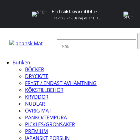
Fri frakt över 699 :-
Frakt 79 kr – Bring eller DHL
Sök
…
Butiken
BÖCKER
DRYCK/TE
FRYST / ENDAST AVHÄMTNING
KÖKSTILLBEHÖR
KRYDDOR
NUDLAR
ÖVRIG MAT
PANKO/TEMPURA
PICKLES/GRÖNSAKER
PREMIUM
JAPANSKT PORSLIN