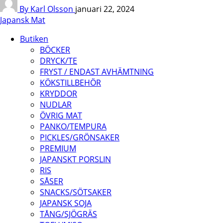
By Karl Olsson
januari 22, 2024
Japansk Mat
Butiken
BÖCKER
DRYCK/TE
FRYST / ENDAST AVHÄMTNING
KÖKSTILLBEHÖR
KRYDDOR
NUDLAR
ÖVRIG MAT
PANKO/TEMPURA
PICKLES/GRÖNSAKER
PREMIUM
JAPANSKT PORSLIN
RIS
SÅSER
SNACKS/SÖTSAKER
JAPANSK SOJA
TÅNG/SJÖGRÄS