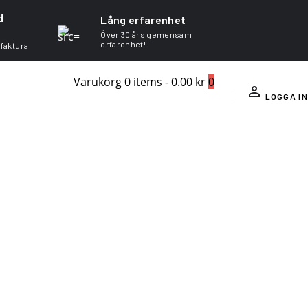
d
Lång erfarenhet
Över 30 års gemensam
erfarenhet!
 faktura
Varukorg
0 items
-
0.00 kr
0
LOGGA IN