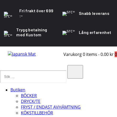
Fri frakt över 699
Snabb leverans
:-
Trygg betalning
Lång erfarenhet
med Kustom
Varukorg
0 items
-
0.00 kr
0
Sök
…
Search
Butiken
BÖCKER
DRYCK/TE
FRYST / ENDAST AVHÄMTNING
KÖKSTILLBEHÖR