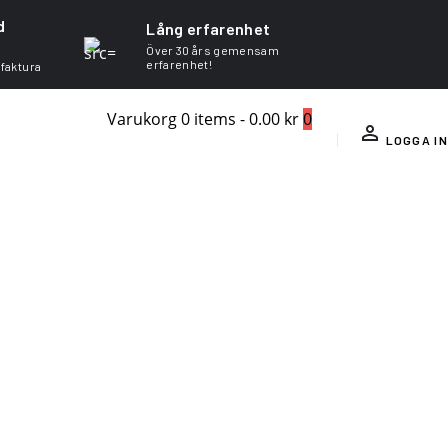
d
Lång erfarenhet
Över 30 års gemensam
erfarenhet!
 faktura
Varukorg
0 items
-
0.00 kr
0
LOGGA IN