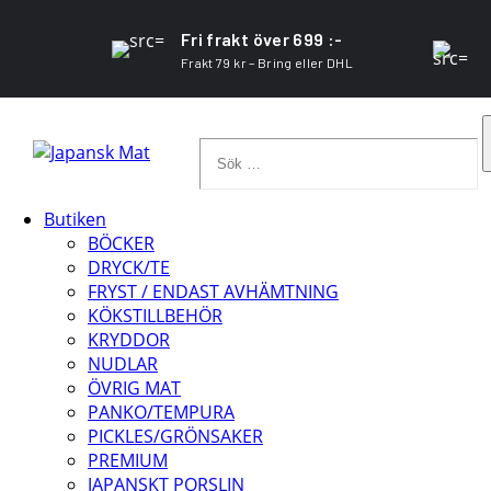
Fri frakt över 699 :-
Frakt 79 kr – Bring eller DHL
Sök
…
Butiken
BÖCKER
DRYCK/TE
FRYST / ENDAST AVHÄMTNING
KÖKSTILLBEHÖR
KRYDDOR
NUDLAR
ÖVRIG MAT
PANKO/TEMPURA
PICKLES/GRÖNSAKER
PREMIUM
JAPANSKT PORSLIN