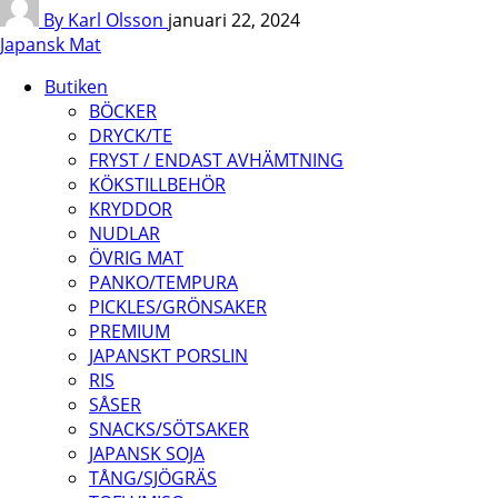
By Karl Olsson
januari 22, 2024
Japansk Mat
Butiken
BÖCKER
DRYCK/TE
FRYST / ENDAST AVHÄMTNING
KÖKSTILLBEHÖR
KRYDDOR
NUDLAR
ÖVRIG MAT
PANKO/TEMPURA
PICKLES/GRÖNSAKER
PREMIUM
JAPANSKT PORSLIN
RIS
SÅSER
SNACKS/SÖTSAKER
JAPANSK SOJA
TÅNG/SJÖGRÄS