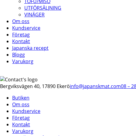
TOFU/MISO
UTFÖRSÄLJNING
VINÄGER
Om oss
Kundservice
Företag
Kontakt
Japanska recept
Blogg
Varukorg
Bergviksvägen 40, 17890 Ekerö
info@japanskmat.com
08 – 2
Butiken
Om oss
Kundservice
Företag
Kontakt
Varukorg