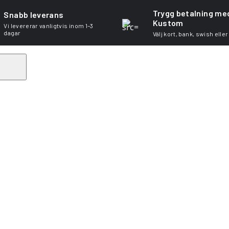
Trygg betalning me
Snabb leverans
Kustom
Vi levererar vanligtvis inom 1–3
dagar
Välj kort, bank, swish eller
Search