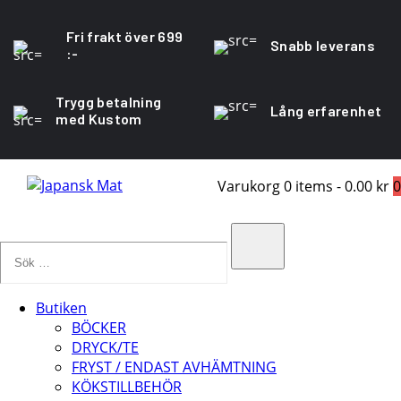
Fri frakt över 699
Snabb leverans
:-
Trygg betalning
Lång erfarenhet
med Kustom
Varukorg
0 items
-
0.00 kr
0
Sök
…
Search
Butiken
BÖCKER
DRYCK/TE
FRYST / ENDAST AVHÄMTNING
KÖKSTILLBEHÖR