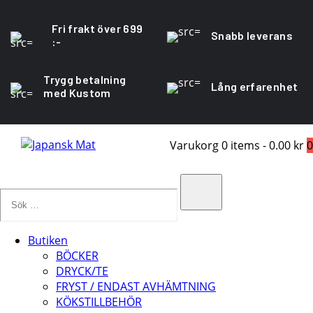
Fri frakt över 699
Snabb leverans
:-
Trygg betalning
Lång erfarenhet
med Kustom
Varukorg
0 items
-
0.00 kr
0
Sök
…
Search
Butiken
BÖCKER
DRYCK/TE
FRYST / ENDAST AVHÄMTNING
KÖKSTILLBEHÖR