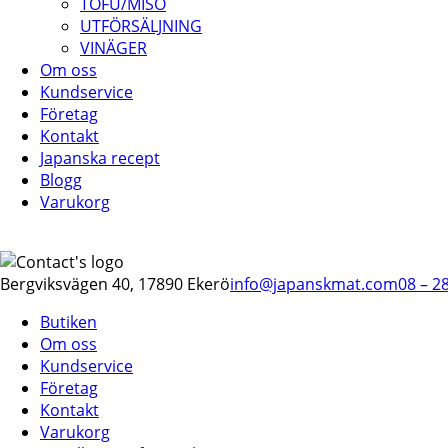
TOFU/MISO
UTFÖRSÄLJNING
VINÄGER
Om oss
Kundservice
Företag
Kontakt
Japanska recept
Blogg
Varukorg
Bergviksvägen 40, 17890 Ekerö
info@japanskmat.com
08 – 2
Butiken
Om oss
Kundservice
Företag
Kontakt
Varukorg