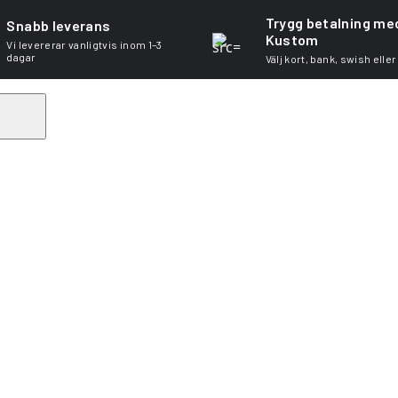
Trygg betalning me
Snabb leverans
Kustom
Vi levererar vanligtvis inom 1–3
dagar
Välj kort, bank, swish eller
Search