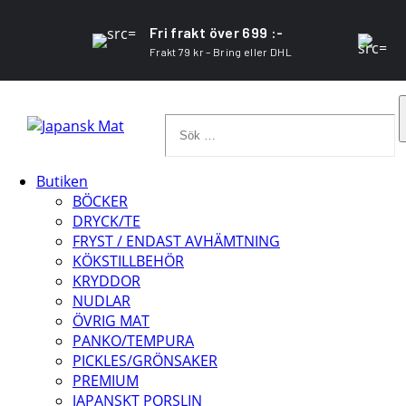
Fri frakt över 699 :-
Frakt 79 kr – Bring eller DHL
Sök
…
Butiken
BÖCKER
DRYCK/TE
FRYST / ENDAST AVHÄMTNING
KÖKSTILLBEHÖR
KRYDDOR
NUDLAR
ÖVRIG MAT
PANKO/TEMPURA
PICKLES/GRÖNSAKER
PREMIUM
JAPANSKT PORSLIN