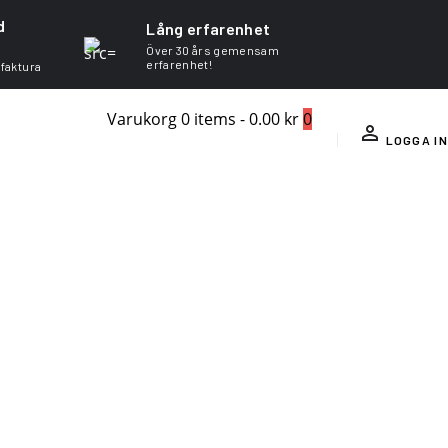
d
Lång erfarenhet
Över 30 års gemensam
erfarenhet!
 faktura
Varukorg
0 items
-
0.00 kr
0
LOGGA IN