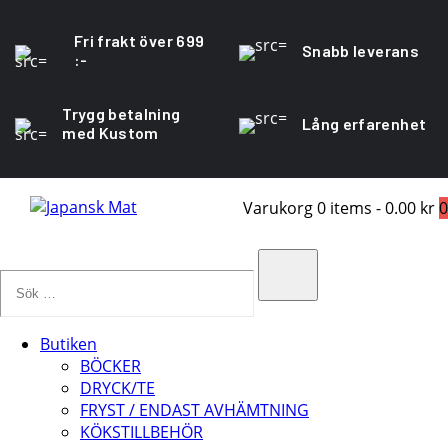
Fri frakt över 699
Snabb leverans
:-
Trygg betalning
Lång erfarenhet
med Kustom
Varukorg
0 items
-
0.00 kr
0
Sök
…
Search
Butiken
BÖCKER
DRYCK/TE
FRYST / ENDAST AVHÄMTNING
KÖKSTILLBEHÖR